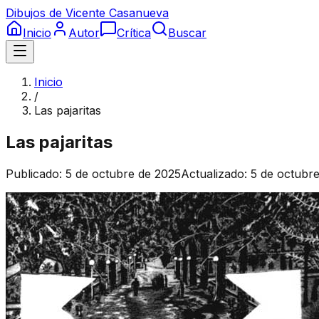
Dibujos de Vicente Casanueva
Inicio
Autor
Crítica
Buscar
Inicio
/
Las pajaritas
Las pajaritas
Publicado:
5 de octubre de 2025
Actualizado:
5 de octubr