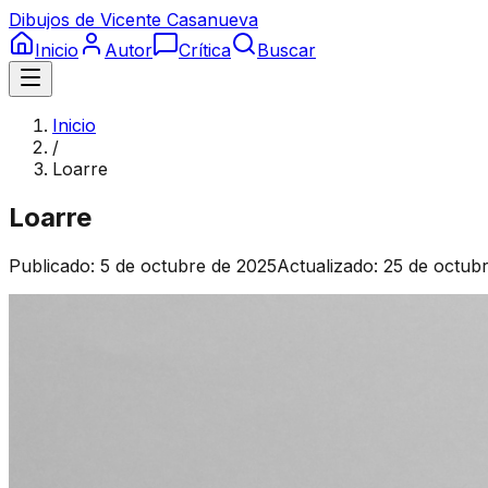
Dibujos de Vicente Casanueva
Inicio
Autor
Crítica
Buscar
Inicio
/
Loarre
Loarre
Publicado:
5 de octubre de 2025
Actualizado:
25 de octub